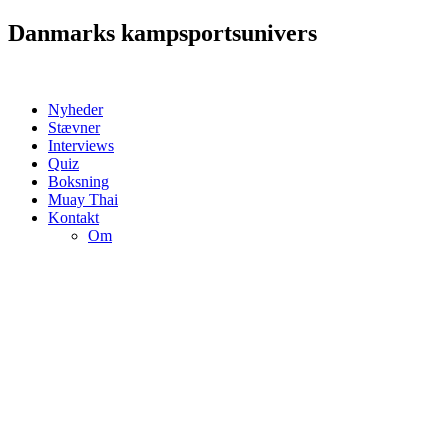
Videre
Danmarks kampsportsunivers
til
indhold
Nyheder
Stævner
Interviews
Quiz
Boksning
Muay Thai
Kontakt
Om