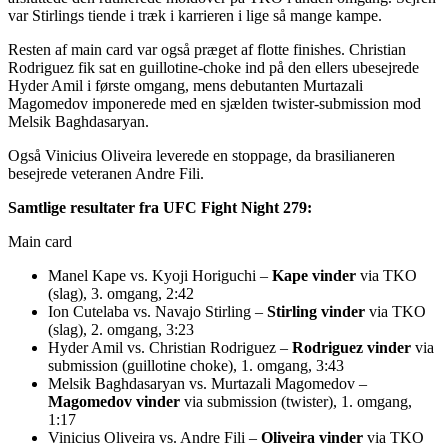
var Stirlings tiende i træk i karrieren i lige så mange kampe.
Resten af main card var også præget af flotte finishes. Christian
Rodriguez fik sat en guillotine-choke ind på den ellers ubesejrede
Hyder Amil i første omgang, mens debutanten Murtazali
Magomedov imponerede med en sjælden twister-submission mod
Melsik Baghdasaryan.
Også Vinicius Oliveira leverede en stoppage, da brasilianeren
besejrede veteranen Andre Fili.
Samtlige resultater fra UFC Fight Night 279:
Main card
Manel Kape vs. Kyoji Horiguchi –
Kape vinder
via TKO
(slag), 3. omgang, 2:42
Ion Cutelaba vs. Navajo Stirling –
Stirling vinder
via TKO
(slag), 2. omgang, 3:23
Hyder Amil vs. Christian Rodriguez –
Rodriguez vinder
via
submission (guillotine choke), 1. omgang, 3:43
Melsik Baghdasaryan vs. Murtazali Magomedov –
Magomedov vinder
via submission (twister), 1. omgang,
1:17
Vinicius Oliveira vs. Andre Fili –
Oliveira vinder
via TKO