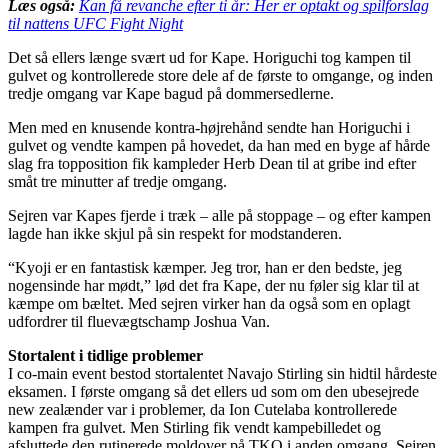
Læs også:
Kan få revanche efter ti år: Her er optakt og spilforslag
til nattens UFC Fight Night
Det så ellers længe svært ud for Kape. Horiguchi tog kampen til
gulvet og kontrollerede store dele af de første to omgange, og inden
tredje omgang var Kape bagud på dommersedlerne.
Men med en knusende kontra-højrehånd sendte han Horiguchi i
gulvet og vendte kampen på hovedet, da han med en byge af hårde
slag fra topposition fik kampleder Herb Dean til at gribe ind efter
småt tre minutter af tredje omgang.
Sejren var Kapes fjerde i træk – alle på stoppage – og efter kampen
lagde han ikke skjul på sin respekt for modstanderen.
“Kyoji er en fantastisk kæmper. Jeg tror, han er den bedste, jeg
nogensinde har mødt,” lød det fra Kape, der nu føler sig klar til at
kæmpe om bæltet. Med sejren virker han da også som en oplagt
udfordrer til fluevægtschamp Joshua Van.
Stortalent i tidlige problemer
I co-main event bestod stortalentet Navajo Stirling sin hidtil hårdeste
eksamen. I første omgang så det ellers ud som om den ubesejrede
new zealænder var i problemer, da Ion Cutelaba kontrollerede
kampen fra gulvet. Men Stirling fik vendt kampebilledet og
afsluttede den rutinerede moldover på TKO i anden omgang. Sejren