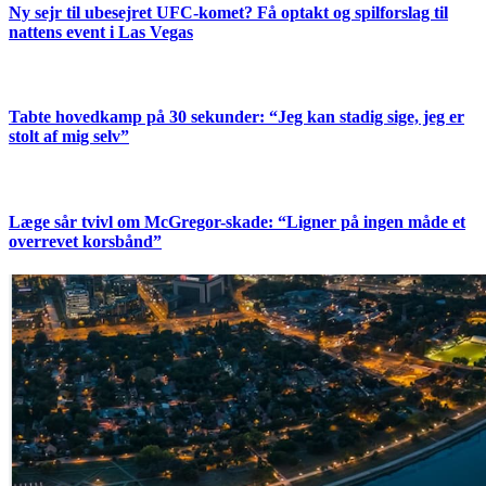
Ny sejr til ubesejret UFC-komet? Få optakt og spilforslag til
nattens event i Las Vegas
Tabte hovedkamp på 30 sekunder: “Jeg kan stadig sige, jeg er
stolt af mig selv”
Læge sår tvivl om McGregor-skade: “Ligner på ingen måde et
overrevet korsbånd”