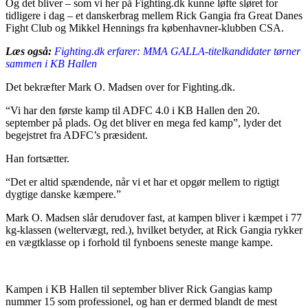
Og det bliver – som vi her på Fighting.dk kunne løfte sløret for
tidligere i dag – et danskerbrag mellem Rick Gangia fra Great Danes
Fight Club og Mikkel Hennings fra københavner-klubben CSA.
Læs også:
Fighting.dk erfarer: MMA GALLA-titelkandidater tørner
sammen i KB Hallen
Det bekræfter Mark O. Madsen over for Fighting.dk.
“Vi har den første kamp til ADFC 4.0 i KB Hallen den 20.
september på plads. Og det bliver en mega fed kamp”, lyder det
begejstret fra ADFC’s præsident.
Han fortsætter.
“Det er altid spændende, når vi et har et opgør mellem to rigtigt
dygtige danske kæmpere.”
Mark O. Madsen slår derudover fast, at kampen bliver i kæmpet i 77
kg-klassen (weltervægt, red.), hvilket betyder, at Rick Gangia rykker
en vægtklasse op i forhold til fynboens seneste mange kampe.
Kampen i KB Hallen til september bliver Rick Gangias kamp
nummer 15 som professionel, og han er dermed blandt de mest