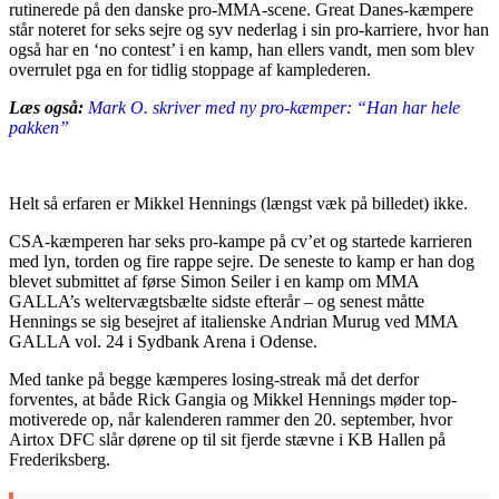
rutinerede på den danske pro-MMA-scene. Great Danes-kæmpere
står noteret for seks sejre og syv nederlag i sin pro-karriere, hvor han
også har en ‘no contest’ i en kamp, han ellers vandt, men som blev
overrulet pga en for tidlig stoppage af kamplederen.
Læs også:
Mark O. skriver med ny pro-kæmper: “Han har hele
pakken”
Helt så erfaren er Mikkel Hennings (længst væk på billedet) ikke.
CSA-kæmperen har seks pro-kampe på cv’et og startede karrieren
med lyn, torden og fire rappe sejre. De seneste to kamp er han dog
blevet submittet af førse Simon Seiler i en kamp om MMA
GALLA’s weltervægtsbælte sidste efterår – og senest måtte
Hennings se sig besejret af italienske Andrian Murug ved MMA
GALLA vol. 24 i Sydbank Arena i Odense.
Med tanke på begge kæmperes losing-streak må det derfor
forventes, at både Rick Gangia og Mikkel Hennings møder top-
motiverede op, når kalenderen rammer den 20. september, hvor
Airtox DFC slår dørene op til sit fjerde stævne i KB Hallen på
Frederiksberg.