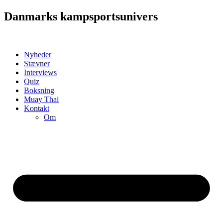
Videre
Danmarks kampsportsunivers
til
indhold
Nyheder
Stævner
Interviews
Quiz
Boksning
Muay Thai
Kontakt
Om