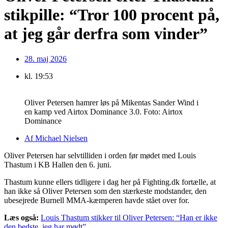
stikpille: “Tror 100 procent på,
at jeg går derfra som vinder”
28. maj 2026
kl.
19:53
Oliver Petersen hamrer løs på Mikentas Sander Wind i
en kamp ved Airtox Dominance 3.0. Foto: Airtox
Dominance
Af
Michael Nielsen
Oliver Petersen har selvtilliden i orden før mødet med Louis
Thastum i KB Hallen den 6. juni.
Thastum kunne ellers tidligere i dag her på Fighting.dk fortælle, at
han ikke så Oliver Petersen som den stærkeste modstander, den
ubesejrede Burnell MMA-kæmperen havde stået over for.
Læs også:
Louis Thastum stikker til Oliver Petersen: “Han er ikke
den bedste, jeg har mødt”