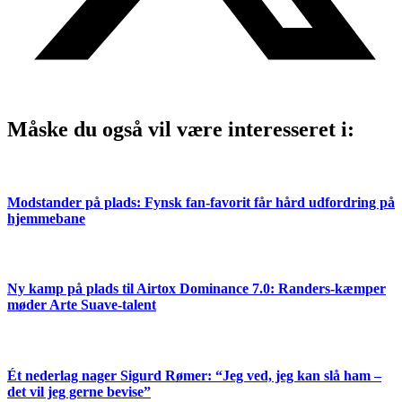
Måske du også vil være interesseret i:
Modstander på plads: Fynsk fan-favorit får hård udfordring på
hjemmebane
Ny kamp på plads til Airtox Dominance 7.0: Randers-kæmper
møder Arte Suave-talent
Ét nederlag nager Sigurd Rømer: “Jeg ved, jeg kan slå ham –
det vil jeg gerne bevise”