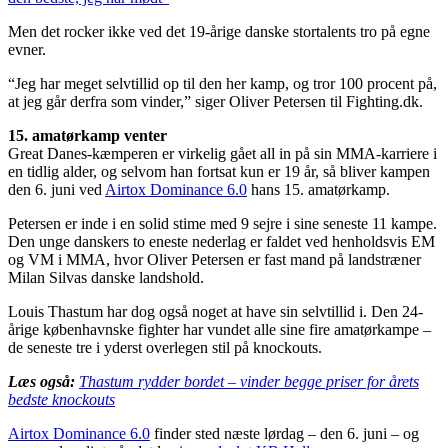
Men det rocker ikke ved det 19-årige danske stortalents tro på egne
evner.
“Jeg har meget selvtillid op til den her kamp, og tror 100 procent på,
at jeg går derfra som vinder,” siger Oliver Petersen til Fighting.dk.
15. amatørkamp venter
Great Danes-kæmperen er virkelig gået all in på sin MMA-karriere i
en tidlig alder, og selvom han fortsat kun er 19 år, så bliver kampen
den 6. juni ved
Airtox Dominance 6.0
hans 15. amatørkamp.
Petersen er inde i en solid stime med 9 sejre i sine seneste 11 kampe.
Den unge danskers to eneste nederlag er faldet ved henholdsvis EM
og VM i MMA, hvor Oliver Petersen er fast mand på landstræner
Milan Silvas danske landshold.
Louis Thastum har dog også noget at have sin selvtillid i. Den 24-
årige københavnske fighter har vundet alle sine fire amatørkampe –
de seneste tre i yderst overlegen stil på knockouts.
Læs også:
Thastum rydder bordet – vinder begge priser for årets
bedste knockouts
Airtox Dominance 6.0
finder sted næste lørdag – den 6. juni – og