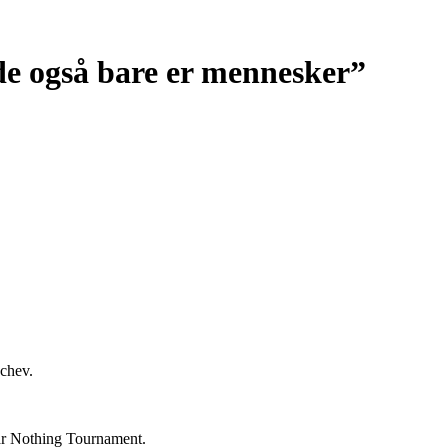
de også bare er mennesker”
achev.
ear Nothing Tournament.