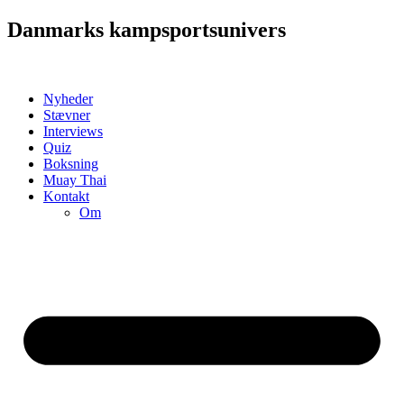
Videre
Danmarks kampsportsunivers
til
indhold
Nyheder
Stævner
Interviews
Quiz
Boksning
Muay Thai
Kontakt
Om