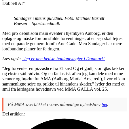
Dobbelt A!”
Sandager i intens gulvduel. Foto: Michael Barrett
Boesen – Sportsmedia.dk
Med pro-debut som main eventer i hjembyen Aalborg, er den
oplagte og måske fordomsfulde forventninger, at en sejr skal fejres
med en parade gennem Jomfu Ane Gade. Men Sandager har mere
jordbundne planer for fejringen.
Læs også:
‘Jeg er den bedste bantamvægter i Danmark’
“Jeg forventer en pizzaslice fra Elikas! Og et godt, stort glas lækker
og ekstra sød rødvin. Og en fantastisk aften jeg kan dele med mine
venner og brødre fra AMA (Aalborg Martial Arts, red.), hvor vi kan
sammenligne sejre og prikke til hinandens skader,” lyder det med et
smil fra lørdagens hovednavn ved MMA GALLA vol. 25.
Få MMA-overblikket i vores månedlige nyhedsbrev
her
.
Del artiklen: