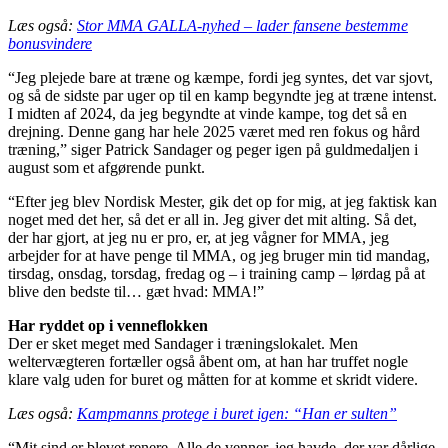
Læs også:
Stor MMA GALLA-nyhed – lader fansene bestemme
bonusvindere
“Jeg plejede bare at træne og kæmpe, fordi jeg syntes, det var sjovt,
og så de sidste par uger op til en kamp begyndte jeg at træne intenst.
I midten af 2024, da jeg begyndte at vinde kampe, tog det så en
drejning. Denne gang har hele 2025 været med ren fokus og hård
træning,” siger Patrick Sandager og peger igen på guldmedaljen i
august som et afgørende punkt.
“Efter jeg blev Nordisk Mester, gik det op for mig, at jeg faktisk kan
noget med det her, så det er all in. Jeg giver det mit alting. Så det,
der har gjort, at jeg nu er pro, er, at jeg vågner for MMA, jeg
arbejder for at have penge til MMA, og jeg bruger min tid mandag,
tirsdag, onsdag, torsdag, fredag og – i training camp – lørdag på at
blive den bedste til… gæt hvad: MMA!”
Har ryddet op i venneflokken
Der er sket meget med Sandager i træningslokalet. Men
weltervægteren fortæller også åbent om, at han har truffet nogle
klare valg uden for buret og måtten for at komme et skridt videre.
Læs også:
Kampmanns protege i buret igen: “Han er sulten”
“Mit sind er blevet renere. Alle de venner, jeg havde, der var dårlige