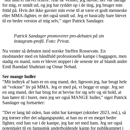
for mig, er smidt ud, og jeg har ryddet op i de ting, jeg bruger min
fritid på. Hvis det ikke gavner min evne til at være et godt menneske
eller MMA-fighter, er det også smidt ud. Jeg er basically bare blevet
til en bedre version af mig selv,” siger Patrick Sandager.
Patrick Sandager promoverer pro-debuten på sin
instagram-profil. Foto: Privat.
Nu venter så debuten mod norske Steffen Rossevatn. En
modstander med en håndfuld professionelle kampe i baggagen, men
stadig en mand, som er blevet stoppet i de seneste tre af blandt andre
Emil Bamdad Shahriari og Omar Nehad.
Ser mange huller
“Mit indtryk af ham er en ung mand, der, ligesom jeg, har brugt hele
sit “voksne” liv på MMA. Jeg er med på, vi begge er unge. Jeg ser
en ung mand, der har brug for at bevise for sig selv og sit hold, at
han hører til i buret, men jeg ser også MANGE huller,” siger Patrick
Sandager og fortsætter:
“Det er lang tid siden, han sidst har kæmpet (oktober 2023, red.), så
jeg træner efter det udgangspunkt, at han nu er en meget bedre
fighter, end han var i de kampe, jeg har set med ham. Jeg ser også
potentialet til en fantastisk underholdende kamp for publikummet i