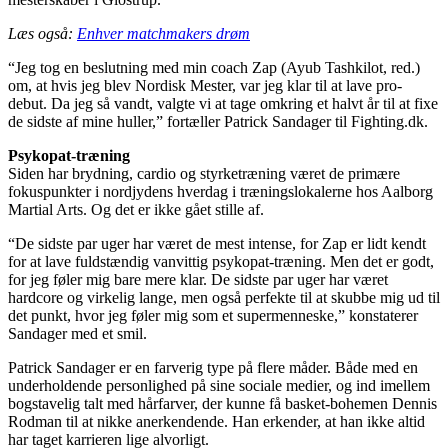
Læs også:
Enhver matchmakers drøm
“Jeg tog en beslutning med min coach Zap (Ayub Tashkilot, red.)
om, at hvis jeg blev Nordisk Mester, var jeg klar til at lave pro-
debut. Da jeg så vandt, valgte vi at tage omkring et halvt år til at fixe
de sidste af mine huller,” fortæller Patrick Sandager til Fighting.dk.
Psykopat-træning
Siden har brydning, cardio og styrketræning været de primære
fokuspunkter i nordjydens hverdag i træningslokalerne hos Aalborg
Martial Arts. Og det er ikke gået stille af.
“De sidste par uger har været de mest intense, for Zap er lidt kendt
for at lave fuldstændig vanvittig psykopat-træning. Men det er godt,
for jeg føler mig bare mere klar. De sidste par uger har været
hardcore og virkelig lange, men også perfekte til at skubbe mig ud til
det punkt, hvor jeg føler mig som et supermenneske,” konstaterer
Sandager med et smil.
Patrick Sandager er en farverig type på flere måder. Både med en
underholdende personlighed på sine sociale medier, og ind imellem
bogstavelig talt med hårfarver, der kunne få basket-bohemen Dennis
Rodman til at nikke anerkendende. Han erkender, at han ikke altid
har taget karrieren lige alvorligt.