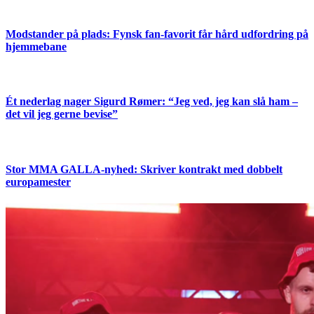
Modstander på plads: Fynsk fan-favorit får hård udfordring på
hjemmebane
Ét nederlag nager Sigurd Rømer: “Jeg ved, jeg kan slå ham –
det vil jeg gerne bevise”
Stor MMA GALLA-nyhed: Skriver kontrakt med dobbelt
europamester