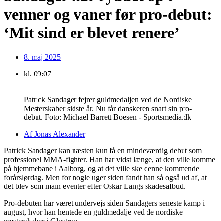
venner og vaner før pro-debut:
‘Mit sind er blevet renere’
8. maj 2025
kl.
09:07
Patrick Sandager fejrer guldmedaljen ved de Nordiske
Mesterskaber sidste år. Nu får danskeren snart sin pro-
debut. Foto: Michael Barrett Boesen - Sportsmedia.dk
Af
Jonas Alexander
Patrick Sandager kan næsten kun få en mindeværdig debut som
professionel MMA-fighter. Han har vidst længe, at den ville komme
på hjemmebane i Aalborg, og at det ville ske denne kommende
forårslørdag. Men for nogle uger siden fandt han så også ud af, at
det blev som main eventer efter Oskar Langs skadesafbud.
Pro-debuten har været undervejs siden Sandagers seneste kamp i
august, hvor han hentede en guldmedalje ved de nordiske
mesterskaber i Glostrup.