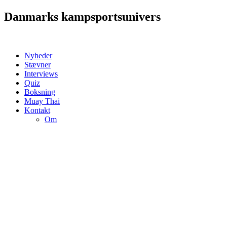
Videre
Danmarks kampsportsunivers
til
indhold
Nyheder
Stævner
Interviews
Quiz
Boksning
Muay Thai
Kontakt
Om