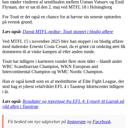
han møder vinderen af semifinalen mellem Usman Vatsuev og Emil
Flystam, der er sat til den 2. maj ved MTFL 18 i Helsingborg
For Touti er det også en chance for at hævne sin seneste optræden
på svensk grund.
Læs også:
Dansk MTFL-nedtur: Touti stoppet i blodig affære
Ved MTFL 15 i november 2025 blev han stoppet i en blodig affære
mod italienske Ernesto Costa Cesari, da et grimt cut omkring øret fik
dommeren til at vinke kampen af efter anden runde.
Touti har tidligere i karrieren vundet flere store titler – blandt andet
WBC Scandinavian Champion, WKN European and
Intercontinental Champion og WMC Nordic Champion.
Han er også kendt som en af medstifterne af Elite Fight League, der
stod bag et yderst velafviklet EFL 4 i Taastrup Idrætscenter tidligere
i år.
Læs også:
Resultater og reportage fra EFL 4: Lynsejr til Lazrak på
vild aften i Taastrup
Få besked om nye udgivelser på
Instagram
og
Facebook
.