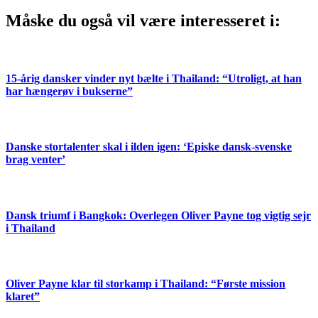
Måske du også vil være interesseret i:
15-årig dansker vinder nyt bælte i Thailand: “Utroligt, at han
har hængerøv i bukserne”
Danske stortalenter skal i ilden igen: ‘Episke dansk-svenske
brag venter’
Dansk triumf i Bangkok: Overlegen Oliver Payne tog vigtig sejr
i Thailand
Oliver Payne klar til storkamp i Thailand: “Første mission
klaret”