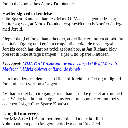
for en titelkamp” hos Airtox Dominance.
Hæfter sig ved erkendelse
Otto Sparre Knudsen har læst Mark O. Madsens genmæle – og
hæfter sig ved, at Airtox Dominance-præsidenten bekræfter dialogen
med Joreid.
“Jeg er da glad for, at han erkender, at det ikke er i orden at løbe fra
en aftale. Og jeg tænker, han er nødt til at erkende resten også.
Joreids coach har klart og tydeligt fortalt os, at Jan Richard blev
presset til ikke at tage kampen,” siger Otto Sparre Knudsen.
Læs også:
MMA GALLA-promotor med skarp kritik af Mark O.
Madsen: “Aldrig oplevet et lignende forløb”
Han fortæller desuden, at Jan Richard Joreid har fået rig mulighed
for at give sin version af sagen.
“Vi har rykket ham tre gange, men han har ikke ønsket at komme i
tale. Så jeg kan kun udlægge hans egne ord, som de er kommet via
coachen,” siger Otto Sparre Knudsen.
Lang tid undervejs
For MMA GALLA-promotoren er den aktuelle konflikt
kulminationen på en længere periode med utilfredshed.