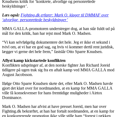
Knudsens kritik for ‘konkrete, alvorlige og personrettede
beskyldninger’.
Læs også:
Fighting.dk erfarer: Mark O. klager til DMMAF over
‘alvorlige, personrettede beskyldninger’
MMA GALLA-promotoren understreger dog, at han står fuldt ud på
mål for den kritik, han har rejst mod Mark O. Madsen.
“Vi kan selvfølgelig dokumentere det hele. Jeg er ikke et sekund i
tvivl om, at vi har en god sag, og hvis vi kommer dertil rent juridisk,
lægger vi gerne det hele frem,” fastslår Otto Sparre Knudsen.
Aflyst kamp kickstartede konflikten
Konflikten udspringer af, at den norske fighter Jan Richard Joreid
tidligere på ugen trak sig fra en aftalt kamp ved MMA GALLA mod
August Jacobsson.
Ifølge Otto Sparre Knudsen skete det, efter Mark O. Madsen havde
gjort det klart over for nordmanden, at en kamp for MMA GALLA
ville få konsekvenser for hans fremtidige muligheder i Airtox
Dominance.
Mark O. Madsen har afvist at have presset Joreid, men har over
Fighting.dk bekræftet, at han har fortalt nordmanden, at en kamp for
en konkurrerende promotion ikke ville stille ham “forrest i rækken