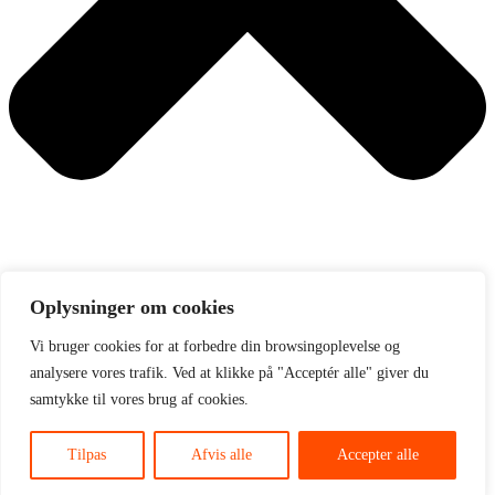
Oplysninger om cookies
Søg
Få MMA-overblikket
Vi bruger cookies for at forbedre din browsingoplevelse og
analysere vores trafik. Ved at klikke på "Acceptér alle" giver du
I vores månedlige nyhedsbrev samler Fighting.dk op på de vigtigste
samtykke til vores brug af cookies.
historier og kigger frem.
Tilpas
Afvis alle
Accepter alle
Din email
Tilmeld