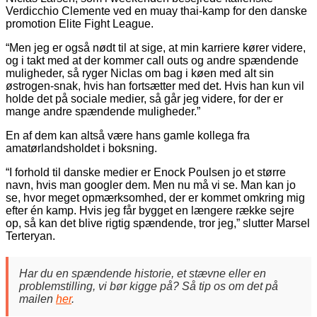
Verdicchio Clemente ved en muay thai-kamp for den danske
promotion Elite Fight League.
“Men jeg er også nødt til at sige, at min karriere kører videre,
og i takt med at der kommer call outs og andre spændende
muligheder, så ryger Niclas om bag i køen med alt sin
østrogen-snak, hvis han fortsætter med det. Hvis han kun vil
holde det på sociale medier, så går jeg videre, for der er
mange andre spændende muligheder.”
En af dem kan altså være hans gamle kollega fra
amatørlandsholdet i boksning.
“I forhold til danske medier er Enock Poulsen jo et større
navn, hvis man googler dem. Men nu må vi se. Man kan jo
se, hvor meget opmærksomhed, der er kommet omkring mig
efter én kamp. Hvis jeg får bygget en længere række sejre
op, så kan det blive rigtig spændende, tror jeg,” slutter Marsel
Terteryan.
Har du en spændende historie, et stævne eller en
problemstilling, vi bør kigge på? Så tip os om det på
mailen
her
.