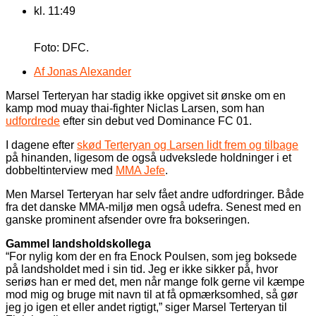
kl.
11:49
Foto: DFC.
Af
Jonas Alexander
Marsel Terteryan har stadig ikke opgivet sit ønske om en
kamp mod muay thai-fighter Niclas Larsen, som han
udfordrede
efter sin debut ved Dominance FC 01.
I dagene efter
skød Terteryan og Larsen lidt frem og tilbage
på hinanden, ligesom de også udvekslede holdninger i et
dobbeltinterview med
MMA Jefe
.
Men Marsel Terteryan har selv fået andre udfordringer. Både
fra det danske MMA-miljø men også udefra. Senest med en
ganske prominent afsender ovre fra bokseringen.
Gammel landsholdskollega
“For nylig kom der en fra Enock Poulsen, som jeg boksede
på landsholdet med i sin tid. Jeg er ikke sikker på, hvor
seriøs han er med det, men når mange folk gerne vil kæmpe
mod mig og bruge mit navn til at få opmærksomhed, så gør
jeg jo igen et eller andet rigtigt,” siger Marsel Terteryan til