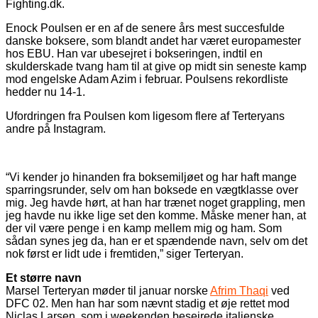
Fighting.dk.
Enock Poulsen er en af de senere års mest succesfulde
danske boksere, som blandt andet har været europamester
hos EBU. Han var ubesejret i bokseringen, indtil en
skulderskade tvang ham til at give op midt sin seneste kamp
mod engelske Adam Azim i februar. Poulsens rekordliste
hedder nu 14-1.
Ufordringen fra Poulsen kom ligesom flere af Terteryans
andre på Instagram.
“Vi kender jo hinanden fra boksemiljøet og har haft mange
sparringsrunder, selv om han boksede en vægtklasse over
mig. Jeg havde hørt, at han har trænet noget grappling, men
jeg havde nu ikke lige set den komme. Måske mener han, at
der vil være penge i en kamp mellem mig og ham. Som
sådan synes jeg da, han er et spændende navn, selv om det
nok først er lidt ude i fremtiden,” siger Terteryan.
Et større navn
Marsel Terteryan møder til januar norske
Afrim Thaqi
ved
DFC 02. Men han har som nævnt stadig et øje rettet mod
Niclas Larsen, som i weekenden besejrede italienske