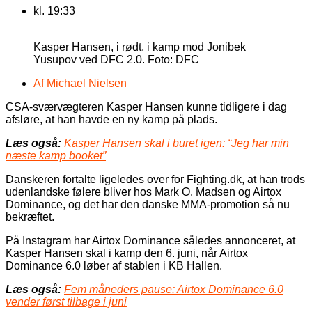
kl.
19:33
Kasper Hansen, i rødt, i kamp mod Jonibek
Yusupov ved DFC 2.0. Foto: DFC
Af
Michael Nielsen
CSA-sværvægteren Kasper Hansen kunne tidligere i dag
afsløre, at han havde en ny kamp på plads.
Læs også:
Kasper Hansen skal i buret igen: “Jeg har min
næste kamp booket”
Danskeren fortalte ligeledes over for Fighting.dk, at han trods
udenlandske følere bliver hos Mark O. Madsen og Airtox
Dominance, og det har den danske MMA-promotion så nu
bekræftet.
På Instagram har Airtox Dominance således annonceret, at
Kasper Hansen skal i kamp den 6. juni, når Airtox
Dominance 6.0 løber af stablen i KB Hallen.
Læs også:
Fem måneders pause: Airtox Dominance 6.0
vender først tilbage i juni