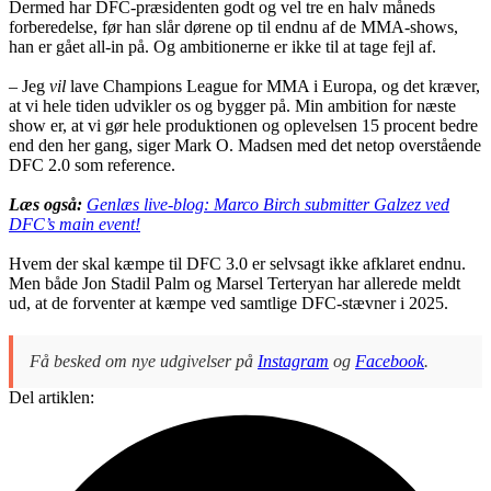
Dermed har DFC-præsidenten godt og vel tre en halv måneds
forberedelse, før han slår dørene op til endnu af de MMA-shows,
han er gået all-in på. Og ambitionerne er ikke til at tage fejl af.
– Jeg
vil
lave Champions League for MMA i Europa, og det kræver,
at vi hele tiden udvikler os og bygger på. Min ambition for næste
show er, at vi gør hele produktionen og oplevelsen 15 procent bedre
end den her gang, siger Mark O. Madsen med det netop overstående
DFC 2.0 som reference.
Læs også:
Genlæs live-blog: Marco Birch submitter Galzez ved
DFC’s main event!
Hvem der skal kæmpe til DFC 3.0 er selvsagt ikke afklaret endnu.
Men både Jon Stadil Palm og Marsel Terteryan har allerede meldt
ud, at de forventer at kæmpe ved samtlige DFC-stævner i 2025.
Få besked om nye udgivelser på
Instagram
og
Facebook
.
Del artiklen: