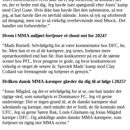
en, der er bedre end dig. Jeg havde især spørgsmål efter Jones’ kamp
mod Ciryl Gane. Hvis ikke han havde fået den submission, så tror
jeg, at han havde fået en røvfuld stående. Jones så tyk og uforberedt
ud dengang, men var jo så virkelig overbevisende mod Miocic. Det
handler om forberedelse.”
Hvem i MMA-miljøet fortjener et shout out for 2024?
“Mads Burnell. Selvfølgelig for at være kommentator hos DFC, he,
he. Men han er en af de kæmpere, jeg synes, fortjener mere
opmærksomhed end han får. Han konkurrerer på en af de største
scener hos PFL, hvor pengene er gode, og hvor konkurrencen
virkelig er steget de senere år. Specielt Mads’ kamp mod Clay
Collard var fremragende og fortjener et gensyn.”
Hvilken dansk MMA-kæmper glæder du dig til at følge i 2025?
“Jonas Mågård, og det er selvfølgelig for at se, om han lander det
rigtige sted, som naturligvis er Dominance FC. Jeg vil gerne
understrege: Der er ingen grund til, at de danske kæmpere skal
udenlands og kæmpe, med mindre det er fordi, de får kontrakt med
UFC. Jeg så gerne Søren Bak, Louis Glismann og Jonas Mågård
kæmpe i DFC. Og adskillige andre danske MMA-kæmpere, som
fortjener en rigtig stor MMA-scene.”