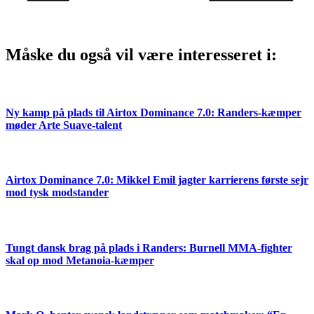
Måske du også vil være interesseret i:
Ny kamp på plads til Airtox Dominance 7.0: Randers-kæmper
møder Arte Suave-talent
Airtox Dominance 7.0: Mikkel Emil jagter karrierens første sejr
mod tysk modstander
Tungt dansk brag på plads i Randers: Burnell MMA-fighter
skal op mod Metanoia-kæmper