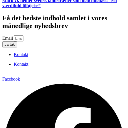
Mark O. henter svensk landstræner som matchmaker: “En
værdifuld tilføjelse”
Få det bedste indhold samlet i vores
månedlige nyhedsbrev
Email
Ja tak
Kontakt
Kontakt
Facebook