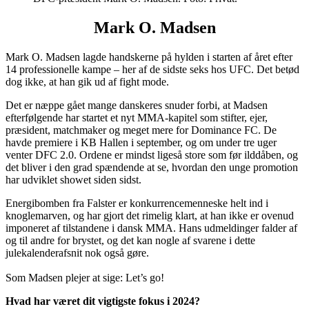
Mark O. Madsen
Mark O. Madsen lagde handskerne på hylden i starten af året efter
14 professionelle kampe – her af de sidste seks hos UFC. Det betød
dog ikke, at han gik ud af fight mode.
Det er næppe gået mange danskeres snuder forbi, at Madsen
efterfølgende har startet et nyt MMA-kapitel som stifter, ejer,
præsident, matchmaker og meget mere for Dominance FC. De
havde premiere i KB Hallen i september, og om under tre uger
venter DFC 2.0. Ordene er mindst ligeså store som før ilddåben, og
det bliver i den grad spændende at se, hvordan den unge promotion
har udviklet showet siden sidst.
Energibomben fra Falster er konkurrencemenneske helt ind i
knoglemarven, og har gjort det rimelig klart, at han ikke er ovenud
imponeret af tilstandene i dansk MMA. Hans udmeldinger falder af
og til andre for brystet, og det kan nogle af svarene i dette
julekalenderafsnit nok også gøre.
Som Madsen plejer at sige: Let’s go!
Hvad har været dit vigtigste fokus i 2024?