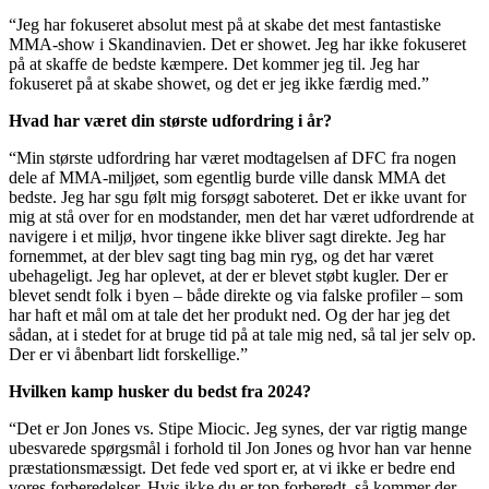
“Jeg har fokuseret absolut mest på at skabe det mest fantastiske
MMA-show i Skandinavien. Det er showet. Jeg har ikke fokuseret
på at skaffe de bedste kæmpere. Det kommer jeg til. Jeg har
fokuseret på at skabe showet, og det er jeg ikke færdig med.”
Hvad har været din største udfordring i år?
“Min største udfordring har været modtagelsen af DFC fra nogen
dele af MMA-miljøet, som egentlig burde ville dansk MMA det
bedste. Jeg har sgu følt mig forsøgt saboteret. Det er ikke uvant for
mig at stå over for en modstander, men det har været udfordrende at
navigere i et miljø, hvor tingene ikke bliver sagt direkte. Jeg har
fornemmet, at der blev sagt ting bag min ryg, og det har været
ubehageligt. Jeg har oplevet, at der er blevet støbt kugler. Der er
blevet sendt folk i byen – både direkte og via falske profiler – som
har haft et mål om at tale det her produkt ned. Og der har jeg det
sådan, at i stedet for at bruge tid på at tale mig ned, så tal jer selv op.
Der er vi åbenbart lidt forskellige.”
Hvilken kamp husker du bedst fra 2024?
“Det er Jon Jones vs. Stipe Miocic. Jeg synes, der var rigtig mange
ubesvarede spørgsmål i forhold til Jon Jones og hvor han var henne
præstationsmæssigt. Det fede ved sport er, at vi ikke er bedre end
vores forberedelser. Hvis ikke du er top forberedt, så kommer der