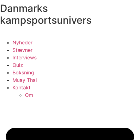
Danmarks
Videre
til
kampsportsunivers
indhold
Nyheder
Stævner
Interviews
Quiz
Boksning
Muay Thai
Kontakt
Om