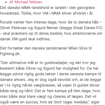
Af
Michael Nielsen
Det danske MMA-landshold er landet i den georgiske
hovedstad, Tbilisi, hvor VM i MMA bliver afviklet i år.
Forude venter fem intense dage, hvor de to danske håb –
Oliver Petersen og Sigurd Rømer (begge Great Danes FC)
– skal præstere op til deres bedste, hvis ambitionerne om
dansk VM-guld skal indfries.
Det fortæller den danske landstræner Milan Silva til
Fighting.dk.
“Det ultimative mål er to guldmedaljer, og det tror jeg
bestemt både Oliver og Sigurd har mulighed for. De har
begge udvist rigtig gode takter i deres seneste kampe til
danske shows. Jeg er dog også bevidst om, at de begge
er i to rigtig hårde vægtklasser, så vejen til guldet bliver
både lang og hård. Det er fem kampe på fem dage, hvor
man både skal klare vægt og cleares af lægen. Det vil
også være en succes, hvis de ‘blot’ tager medalje,” siger