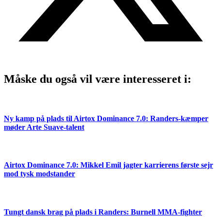
Måske du også vil være interesseret i:
Ny kamp på plads til Airtox Dominance 7.0: Randers-kæmper
møder Arte Suave-talent
Airtox Dominance 7.0: Mikkel Emil jagter karrierens første sejr
mod tysk modstander
Tungt dansk brag på plads i Randers: Burnell MMA-fighter