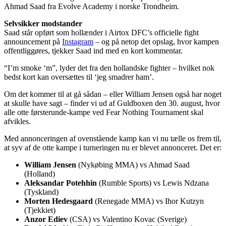
Ahmad Saad fra Evolve Academy i norske Trondheim.
Selvsikker modstander
Saad står opført som hollænder i Airtox DFC’s officielle fight
announcement på
Instagram
– og på netop det opslag, hvor kampen
offentliggøres, tjekker Saad ind med en kort kommentar.
“I’m smoke ‘m”, lyder det fra den hollandske fighter – hvilket nok
bedst kort kan oversættes til ‘jeg smadrer ham’.
Om det kommer til at gå sådan – eller William Jensen også har noget
at skulle have sagt – finder vi ud af Guldboxen den 30. august, hvor
alle otte førsterunde-kampe ved Fear Nothing Tournament skal
afvikles.
Med annonceringen af ovenstående kamp kan vi nu tælle os frem til,
at syv af de otte kampe i turneringen nu er blevet annonceret. Det er:
William Jensen
(Nykøbing MMA) vs Ahmad Saad
(Holland)
Aleksandar Potehhin
(Rumble Sports) vs Lewis Ndzana
(Tyskland)
Morten Hedesgaard
(Renegade MMA) vs Ihor Kutzyn
(Tjekkiet)
Anzor Ediev
(CSA) vs Valentino Kovac (Sverige)