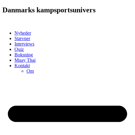
Videre
Danmarks kampsportsunivers
til
indhold
Nyheder
Stævner
Interviews
Quiz
Boksning
Muay Thai
Kontakt
Om