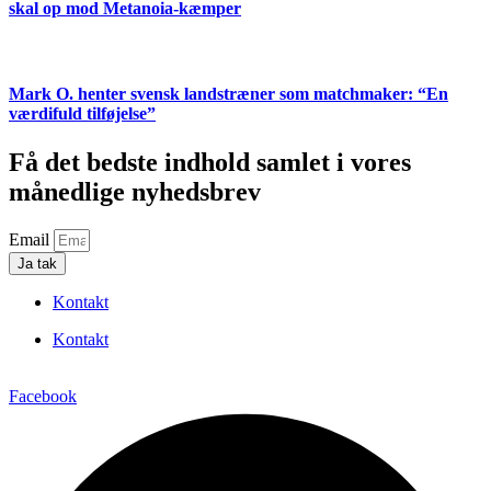
skal op mod Metanoia-kæmper
Mark O. henter svensk landstræner som matchmaker: “En
værdifuld tilføjelse”
Få det bedste indhold samlet i vores
månedlige nyhedsbrev
Email
Ja tak
Kontakt
Kontakt
Facebook