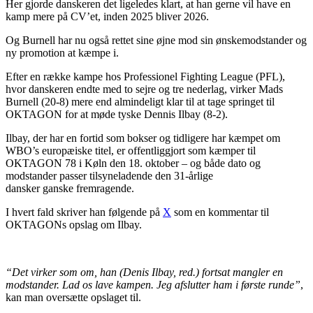
Her gjorde danskeren det ligeledes klart, at han gerne vil have en
kamp mere på CV’et, inden 2025 bliver 2026.
Og Burnell har nu også rettet sine øjne mod sin ønskemodstander og
ny promotion at kæmpe i.
Efter en række kampe hos Professionel Fighting League (PFL),
hvor danskeren endte med to sejre og tre nederlag, virker Mads
Burnell (20-8) mere end almindeligt klar til at tage springet til
OKTAGON for at møde tyske Dennis Ilbay (8-2).
Ilbay, der har en fortid som bokser og tidligere har kæmpet om
WBO’s europæiske titel, er offentliggjort som kæmper til
OKTAGON 78 i Køln den 18. oktober – og både dato og
modstander passer tilsyneladende den 31-årlige
dansker ganske fremragende.
I hvert fald skriver han følgende på
X
som en kommentar til
OKTAGONs opslag om Ilbay.
“Det virker som om, han (Denis Ilbay, red.) fortsat mangler en
modstander. Lad os lave kampen. Jeg afslutter ham i første runde”
,
kan man oversætte opslaget til.