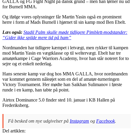
GALLA og FG Fight Night på dansk grund – men han tørner nu ud
for Burnell MMA.
Og ifølge vores oplysninger får Martin Yasin også en prominent
herre i form af Mads Burnell i hjørnet til sin kamp mod Ben Ebelt.
Læs også:
Stadil Palm skulle møde tidligere Pimblett-modstander:
“Gider ikke spilde mere tid på ham”
Nordmanden har tidligere kæmpet i letvægt, men rykker til kampen
mod Martin Yasin en vægtklasse op til weltervægt. Ebelt har tre
amatørkampe i Cage Warriors Academy, hvor han står noteret for to
sejre og et enkelt nederlag.
Hans seneste kamp var dog hos MMA GALLA, hvor nordmanden
var kommet gennem nåleøjet som en del af amatør-turneringen
Victory Tournament. Her mødte han Saikhan Sulimanov i første
runde i en kamp, han tabte på point.
Airtox Dominance 5.0 finder sted 10. januar i KB Hallen på
Frederiksberg.
Få besked om nye udgivelser på
Instagram
og
Facebook
.
Del artiklen: