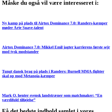
Måske du også vil være interesseret i:
Ny kamp på plads til Airtox Dominance 7.0: Randers-kæmper
møder Arte Suave-talent
Airtox Dominance 7.0: Mikkel Emil jagter karrierens første sejr
mod tysk modstander
Tungt dansk brag på plads i Randers: Burnell MMA-fighter
skal op mod Metanoia-kæmper
Mark O. henter svensk landstræner som matchmaker: “En
værdifuld tilføjelse”
Få det bedste indhold samlet i vores