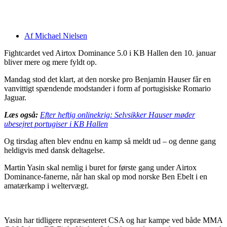
Af
Michael Nielsen
Fightcardet ved Airtox Dominance 5.0 i KB Hallen den 10. januar
bliver mere og mere fyldt op.
Mandag stod det klart, at den norske pro Benjamin Hauser får en
vanvittigt spændende modstander i form af portugisiske Romario
Jaguar.
Læs også:
Efter heftig onlinekrig: Selvsikker Hauser møder
ubesejret portugiser i KB Hallen
Og tirsdag aften blev endnu en kamp så meldt ud – og denne gang
heldigvis med dansk deltagelse.
Martin Yasin skal nemlig i buret for første gang under Airtox
Dominance-fanerne, når han skal op mod norske Ben Ebelt i en
amatærkamp i weltervægt.
Yasin har tidligere repræsenteret CSA og har kampe ved både MMA