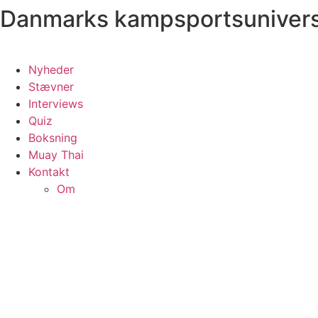
Danmarks kampsportsuniver
Videre
til
indhold
Nyheder
Stævner
Interviews
Quiz
Boksning
Muay Thai
Kontakt
Om