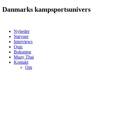
Videre
Danmarks kampsportsunivers
til
indhold
Nyheder
Stævner
Interviews
Quiz
Boksning
Muay Thai
Kontakt
Om