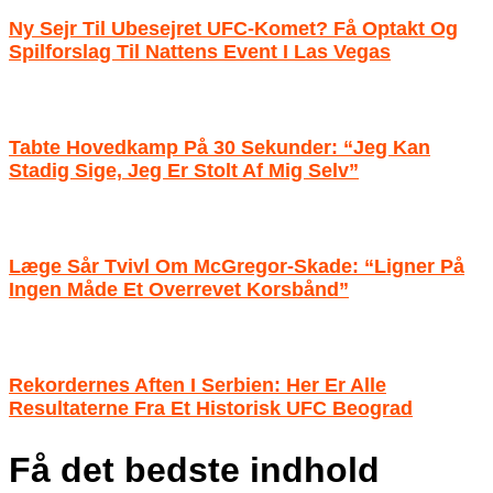
Ny Sejr Til Ubesejret UFC-Komet? Få Optakt Og
Spilforslag Til Nattens Event I Las Vegas
Tabte Hovedkamp På 30 Sekunder: “Jeg Kan
Stadig Sige, Jeg Er Stolt Af Mig Selv”
Læge Sår Tvivl Om McGregor-Skade: “Ligner På
Ingen Måde Et Overrevet Korsbånd”
Rekordernes Aften I Serbien: Her Er Alle
Resultaterne Fra Et Historisk UFC Beograd
Få det bedste indhold