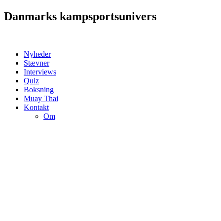
Videre
Danmarks kampsportsunivers
til
indhold
Nyheder
Stævner
Interviews
Quiz
Boksning
Muay Thai
Kontakt
Om