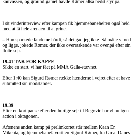
kanvassen, og ground-gamet havde Rømer altså bedst styr på.
I sit vinderinterview efter kampen fik hjemmebanehelten også held
med at få hele arenaen til at grine.
– Han sparkede fandeme hårdt, så det gad jeg ikke. Så måtte vi ned
og ligge, jokede Rømer, der ikke overraskende var ovenpå efter sin
flotte sejr.
19.41 TAK FOR KAFFE
Sikke en start, vi har fået på MMA Galla-stævnet.
Efter 1:40 kan Sigurd Rømer række hænderne i vejret efter at have
submitted sin modstander.
19.39
Efter en kort pause efter den hurtige sejr til Begovic har vi nu igen
action i oktagonen.
Aftenens anden kamp på prelimkortet står mellem Kaan Er,
Mikenta, og hjemmebanefavoritten Sigurd Rømer, fra Great Danes