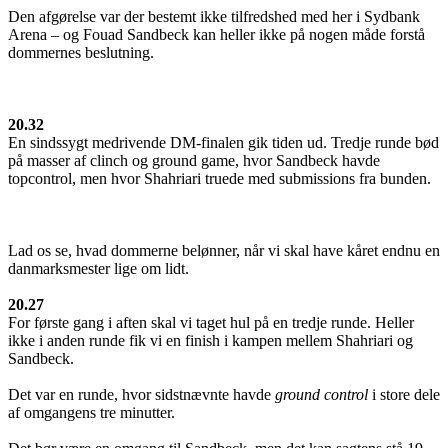
Den afgørelse var der bestemt ikke tilfredshed med her i Sydbank
Arena – og Fouad Sandbeck kan heller ikke på nogen måde forstå
dommernes beslutning.
20.32
En sindssygt medrivende DM-finalen gik tiden ud. Tredje runde bød
på masser af clinch og ground game, hvor Sandbeck havde
topcontrol, men hvor Shahriari truede med submissions fra bunden.
Lad os se, hvad dommerne belønner, når vi skal have kåret endnu en
danmarksmester lige om lidt.
20.27
For første gang i aften skal vi taget hul på en tredje runde. Heller
ikke i anden runde fik vi en finish i kampen mellem Shahriari og
Sandbeck.
Det var en runde, hvor sidstnævnte havde
ground control
i store dele
af omgangens tre minutter.