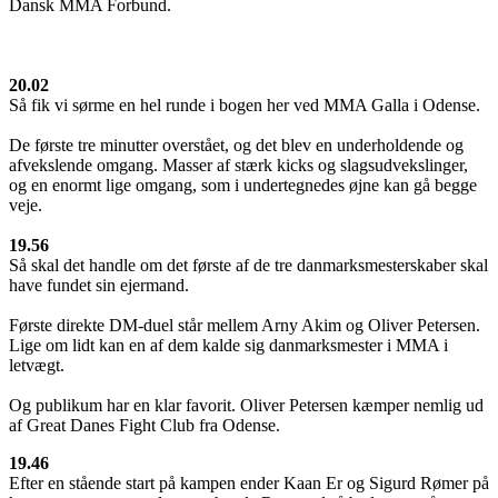
Dansk MMA Forbund.
20.02
Så fik vi sørme en hel runde i bogen her ved MMA Galla i Odense.
De første tre minutter overstået, og det blev en underholdende og
afvekslende omgang. Masser af stærk kicks og slagsudvekslinger,
og en enormt lige omgang, som i undertegnedes øjne kan gå begge
veje.
19.56
Så skal det handle om det første af de tre danmarksmesterskaber skal
have fundet sin ejermand.
Første direkte DM-duel står mellem Arny Akim og Oliver Petersen.
Lige om lidt kan en af dem kalde sig danmarksmester i MMA i
letvægt.
Og publikum har en klar favorit. Oliver Petersen kæmper nemlig ud
af Great Danes Fight Club fra Odense.
19.46
Efter en stående start på kampen ender Kaan Er og Sigurd Rømer på