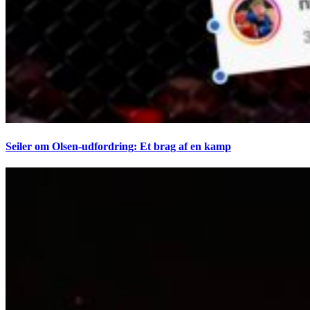
Seiler om Olsen-udfordring: Et brag af en kamp