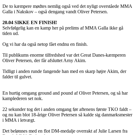
De to kæmpere mødtes nemlig også ved det nyligt overståede MMA
Galla i Nakskov – også dengang vandt Oliver Petersen.
20.04 SIKKE EN FINISH!
Selvfølgelig kan en kamp her på prelims af MMA Galla ikke gå
tiden ud.
Og vi har da også netop fået endnu en finish.
Til publikums enorme tilfredshed var det Great Danes-kæmperen
Oliver Petersen, der får afsluttet Arny Akim.
Tidligt i anden runde fangende han med en skarp højre Akim, der
falder til gulvet.
En hurtig omgang ground and pound af Oliver Petersen, og så har
kamplederen set nok.
22 sekunder tog det i anden omgang før aftenens første TKO faldt –
og nu kan blot 18-årige Oliver Petersen så kalde sig danmarksmester
i MMA i letvægt.
Det belønnes med en flot DM-medalje overrakt af Julie Larsen fra