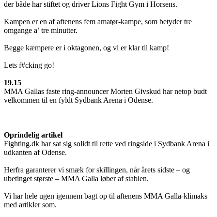
der både har stiftet og driver Lions Fight Gym i Horsens.
Kampen er en af aftenens fem amatør-kampe, som betyder tre
omgange a’ tre minutter.
Begge kæmpere er i oktagonen, og vi er klar til kamp!
Lets f#cking go!
19.15
MMA Gallas faste ring-announcer Morten Givskud har netop budt
velkommen til en fyldt Sydbank Arena i Odense.
Oprindelig artikel
Fighting.dk har sat sig solidt til rette ved ringside i Sydbank Arena i
udkanten af Odense.
Herfra garanterer vi smæk for skillingen, når årets sidste – og
ubetinget største – MMA Galla løber af stablen.
Vi har hele ugen igennem bagt op til aftenens MMA Galla-klimaks
med artikler som.