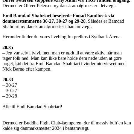
Oliver Petersen stoppede Arny Akim via TKO i anden omgang.
Dermed er Oliver Petersen ny dansk amatørmester i letvægt.
Emil Bamdad Shahriari besejrede Fouad Sandbeck via
dommerstemmerne 30-27, 30-27 og 29-28.
Således er Bamdad
Shahriari ny dansk amatørmester i bantamvægt.
Herunder finder du vores liveblog fra prelims i Sydbank Arena.
20.35
– Jeg var selv i tvivl, men man er nødt til at være aktiv, når man
tager folk ned. Man kan ikke bare holde dem nede uden at gøre
noget, lød det fra Emil Bamdad Shahriari i vinderinterviewet med
Nick Barnø efter kampen.
20.33
– 30-27
– 30-27
– 29-28
Alle til Emil Bamdad Shahriari!
Dermed er Buddha Fight Club-kæmperen, der til massiv buh’en kan
kalde sig danmarksmester 2024 i bantamvægt.