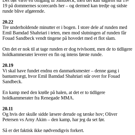
Det bør være en omgang til Sandbeck, men det kan sagtens stå 19-
19 på dommernes scorecards her – og dermed kan tredje og sidste
runde blive afgørende.
20.22
Tre underholdende minutter er i bogen. I store dele af runden med
Emil Bamdad Shahriari i teten, men mod slutningen af runden får
Fouad Sandbeck vendt tingene på hovedet med et flot slam.
Om det er nok til at tage runden er dog tvivlsomt, men de to tidligere
holdkammerater leverer en fin og intens første runde.
20.19
Vi skal have fundet endnu en danmarksmester – denne gang i
bantamvægt, hvor Emil Bamdad Shahriari står over for Fouad
Sandbeck.
En kamp med den krølle på halen, at det er to tidligere
holdkammerater fra Renegade MMA.
20.11
Og hvis der skulle sidde læsere derude og tænke hov; Oliver
Petersen vs Arny Akim – den kamp, har jeg da set før.
Så er det faktisk ikke nødvendigvis forkert.