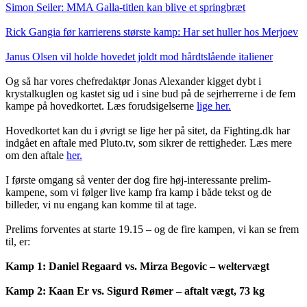
Simon Seiler: MMA Galla-titlen kan blive et
springbræt
Rick Gangia før karrierens største kamp: Har set
huller hos Merjoev
Janus Olsen vil holde hovedet joldt mod hårdtslående italiener
Og så har vores chefredaktør Jonas Alexander kigget dybt i
krystalkuglen og kastet sig ud i sine bud på de sejrherrerne i de fem
kampe på hovedkortet. Læs forudsigelserne
lige her.
Hovedkortet kan du i øvrigt se lige her på sitet, da Fighting.dk har
indgået en aftale med Pluto.tv, som sikrer de rettigheder. Læs mere
om den aftale
her.
I første omgang så venter der dog fire høj-interessante prelim-
kampene, som vi følger live kamp fra kamp i både tekst og de
billeder, vi nu engang kan komme til at tage.
Prelims forventes at starte 19.15 – og de fire kampen, vi kan se frem
til, er:
Kamp 1: Daniel Regaard vs. Mirza Begovic – weltervægt
Kamp 2: Kaan Er vs. Sigurd Rømer – aftalt vægt, 73 kg