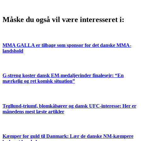
Måske du også vil være interesseret i:
MMA GALLA er tilbage som sponsor for det danske MMA-
landshold
G-streng koster dansk EM-medaljevinder finalesejr: “En
mærkelig og ret komisk situation”
Tegllund-triumf, blomkålsører og dansk UFC-interesse: Her er
månedens mest læste artikler
Kæmper for guld til Danmark: Lær de danske NM-kæmpere