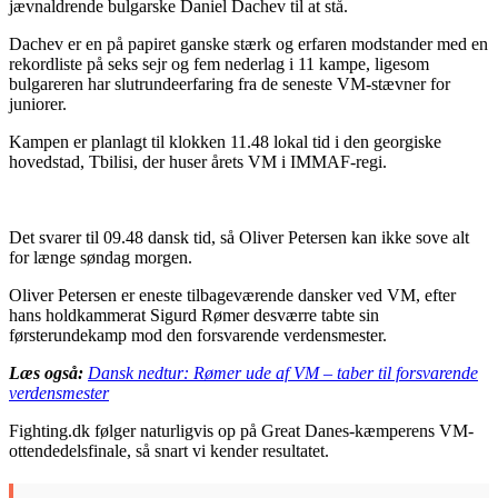
jævnaldrende bulgarske Daniel Dachev til at stå.
Dachev er en på papiret ganske stærk og erfaren modstander med en
rekordliste på seks sejr og fem nederlag i 11 kampe, ligesom
bulgareren har slutrundeerfaring fra de seneste VM-stævner for
juniorer.
Kampen er planlagt til klokken 11.48 lokal tid i den georgiske
hovedstad, Tbilisi, der huser årets VM i IMMAF-regi.
Det svarer til 09.48 dansk tid, så Oliver Petersen kan ikke sove alt
for længe søndag morgen.
Oliver Petersen er eneste tilbageværende dansker ved VM, efter
hans holdkammerat Sigurd Rømer desværre tabte sin
førsterundekamp mod den forsvarende verdensmester.
Læs også:
Dansk nedtur: Rømer ude af VM – taber til forsvarende
verdensmester
Fighting.dk følger naturligvis op på Great Danes-kæmperens VM-
ottendedelsfinale, så snart vi kender resultatet.