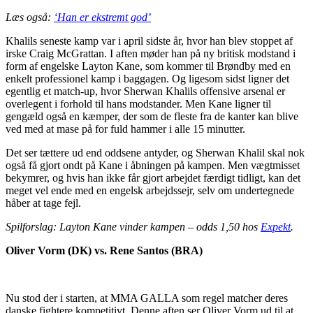
Læs også:
‘Han er ekstremt god’
Khalils seneste kamp var i april sidste år, hvor han blev stoppet af
irske Craig McGrattan. I aften møder han på ny britisk modstand i
form af engelske Layton Kane, som kommer til Brøndby med en
enkelt professionel kamp i baggagen. Og ligesom sidst ligner det
egentlig et match-up, hvor Sherwan Khalils offensive arsenal er
overlegent i forhold til hans modstander. Men Kane ligner til
gengæld også en kæmper, der som de fleste fra de kanter kan blive
ved med at mase på for fuld hammer i alle 15 minutter.
Det ser tættere ud end oddsene antyder, og Sherwan Khalil skal nok
også få gjort ondt på Kane i åbningen på kampen. Men vægtmisset
bekymrer, og hvis han ikke får gjort arbejdet færdigt tidligt, kan det
meget vel ende med en engelsk arbejdssejr, selv om undertegnede
håber at tage fejl.
Spilforslag: Layton Kane vinder kampen – odds 1,50 hos
Expekt
.
Oliver Vorm (DK) vs. Rene Santos
(BRA)
Nu stod der i starten, at MMA GALLA som regel matcher deres
danske fightere kompetitivt. Denne aften ser Oliver Vorm ud til at