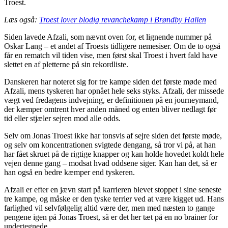
Troest.
Læs også:
Troest lover blodig revanchekamp i Brøndby Hallen
Siden lavede Afzali, som nævnt oven for, et lignende nummer på
Oskar Lang – et andet af Troests tidligere nemesiser. Om de to også
får en rematch vil tiden vise, men først skal Troest i hvert fald have
slettet en af pletterne på sin rekordliste.
Danskeren har noteret sig for tre kampe siden det første møde med
Afzali, mens tyskeren har opnået hele seks styks. Afzali, der missede
vægt ved fredagens indvejning, er definitionen på en journeymand,
der kæmper omtrent hver anden måned og enten bliver nedlagt før
tid eller stjæler sejren mod alle odds.
Selv om Jonas Troest ikke har tonsvis af sejre siden det første møde,
og selv om koncentrationen svigtede dengang, så tror vi på, at han
har fået skruet på de rigtige knapper og kan holde hovedet koldt hele
vejen denne gang – modsat hvad oddsene siger. Kan han det, så er
han også en bedre kæmper end tyskeren.
Afzali er efter en jævn start på karrieren blevet stoppet i sine seneste
tre kampe, og måske er den tyske terrier ved at være kigget ud. Hans
farlighed vil selvfølgelig altid være der, men med næsten to gange
pengene igen på Jonas Troest, så er det her tæt på en no brainer for
undertegnede.