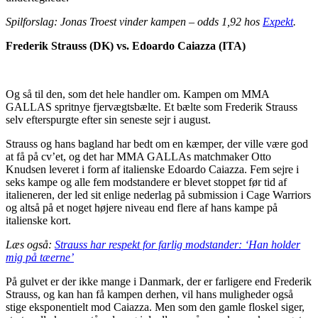
Spilforslag: Jonas Troest vinder kampen – odds 1,92 hos
Expekt
.
Frederik Strauss (DK) vs. Edoardo Caiazza (ITA)
Og så til den, som det hele handler om. Kampen om MMA
GALLAS spritnye fjervægtsbælte. Et bælte som Frederik Strauss
selv efterspurgte efter sin seneste sejr i august.
Strauss og hans bagland har bedt om en kæmper, der ville være god
at få på cv’et, og det har MMA GALLAs matchmaker Otto
Knudsen leveret i form af italienske Edoardo Caiazza. Fem sejre i
seks kampe og alle fem modstandere er blevet stoppet før tid af
italieneren, der led sit enlige nederlag på submission i Cage Warriors
og altså på et noget højere niveau end flere af hans kampe på
italienske kort.
Læs også:
Strauss har respekt for farlig modstander: ‘Han holder
mig på tæerne’
På gulvet er der ikke mange i Danmark, der er farligere end Frederik
Strauss, og kan han få kampen derhen, vil hans muligheder også
stige eksponentielt mod Caiazza. Men som den gamle floskel siger,