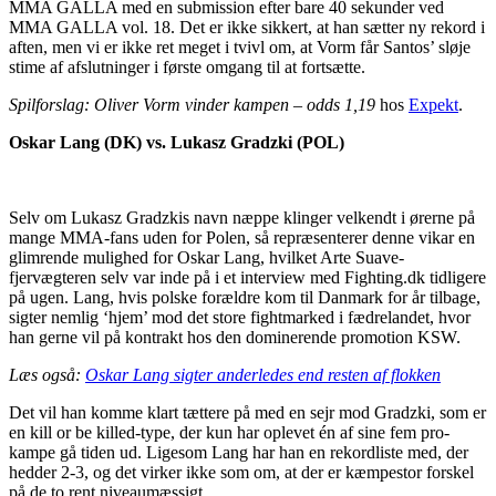
MMA GALLA med en submission efter bare 40 sekunder ved
MMA GALLA vol. 18. Det er ikke sikkert, at han sætter ny rekord i
aften, men vi er ikke ret meget i tvivl om, at Vorm får Santos’ sløje
stime af afslutninger i første omgang til at fortsætte.
Spilforslag: Oliver Vorm vinder kampen – odds 1,19
hos
Expekt
.
Oskar Lang (DK) vs. Lukasz Gradzki (POL)
Selv om Lukasz Gradzkis navn næppe klinger velkendt i ørerne på
mange MMA-fans uden for Polen, så repræsenterer denne vikar en
glimrende mulighed for Oskar Lang, hvilket Arte Suave-
fjervægteren selv var inde på i et interview med Fighting.dk tidligere
på ugen. Lang, hvis polske forældre kom til Danmark for år tilbage,
sigter nemlig ‘hjem’ mod det store fightmarked i fædrelandet, hvor
han gerne vil på kontrakt hos den dominerende promotion KSW.
Læs også:
Oskar Lang sigter anderledes end resten af flokken
Det vil han komme klart tættere på med en sejr mod Gradzki, som er
en kill or be killed-type, der kun har oplevet én af sine fem pro-
kampe gå tiden ud. Ligesom Lang har han en rekordliste med, der
hedder 2-3, og det virker ikke som om, at der er kæmpestor forskel
på de to rent niveaumæssigt.