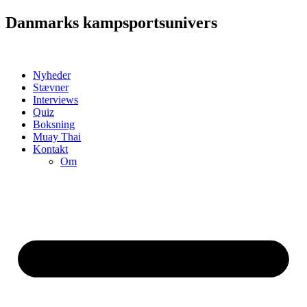
Videre
Danmarks kampsportsunivers
til
indhold
Nyheder
Stævner
Interviews
Quiz
Boksning
Muay Thai
Kontakt
Om