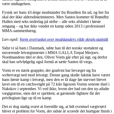
være undtagelsen.
Fysisk ser hans 43-årige modstander fra Brasilien fin ud, og her fra
skal der ikke aldersdiskrimineres. Men Santos kommer til Brøndby
Hallen med seks nederlag på stribe – alle seks afsluttet i første
omgang – og har ikke vundet en kamp siden 2013 i professionel
MMA-sammenhæng.
Læs også:
Vorm overrasket over modstanders vilde skræk-statistik
Sidst vi så ham i Danmark, tabte han til det norske stortalent og
nuværende letvægtsmester i MMA GALLA Torpal Merjoev.
Nordmandens titel er den, Oliver Vorm går efter på sigt, og derfor
skal han selvfølgelig også formå at sætte Santos til vægs.
Vorm er en stærk grappler, der gradvist har bevæget sig fra
weltervægt ned mod letvægt. Denne gang skulle faktisk have været
hans første kamp i letvægt, men den er få dage før stævnet blevet
lavet om til en catchweight på 72 kilo ligesom Vorms seneste duel i
Nakskov i september. Vi ved ikke, hvem der bad om den ny-aftalte
vægtgrænse, men det er sjældent, at gæstende fightere får det
privilegium lige op til en kamp.
Det er dog stadig svært at forestille sig, at lidt eventuel vægtvrøvl
bliver et problem for Vorm, der sidste år scorede det hurtigste finish i