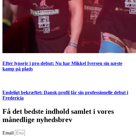
Efter lynsejr i pro-debut: Nu har Mikkel Iversen sin næste
kamp på plads
Endeligt bekræftet: Dansk profil får sin professionelle debut i
Fredericia
Få det bedste indhold samlet i vores
månedlige nyhedsbrev
Email