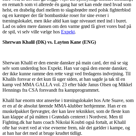
en rematch som vi allerede én gang har set kan ende med hvad som
helst, en drabelig duel mellem to slagsbrødre med polsk fighterblod
og en kæmper der får bombastiske roser for sine evner i
træningslokalet, men ikke altid kan tage niveauet med ind i buret.
Lad os uden mere dansen om den varme grød få givet vores bud på
de spil, vi selv ville vælge hos
Expekt
.
Sherwan Khalil (DK) vs. Layton Kane (ENG)
Sherwan Khalil er den eneste dansker på main card, der må se sig
selv som underdog hos Expekt. Han var også den eneste dansker,
der ikke kunne ramme den rette vægt ved fredagens indvejning. Til
Khalils forsvar er det kun få uger siden, at han sagde ja tak til en
kamp ved MMA GALLA vol. 23 efter både Janus Olsen og Mikkel
Hennings fra CSA forsvandt fra kampprogrammet.
Khalil har enorm stor anseelse i træningslokalet hos Arte Suave, som
er en af de absolut førende MMA-klubber herhjemme. Han er en
muskelpakket fjervægter, der kan lave teknikker, som de fleste kun
kan klappe af på måtten i Grøndals centeret i Nordvest. Men til
Fighting.dk har hans coach Nikolai Koubti også fortalt, at Khalil
ofte har svært ved at vise evnerne frem, når det gælder i kampe, og
at han har det med at bruge krudtet tidligt.