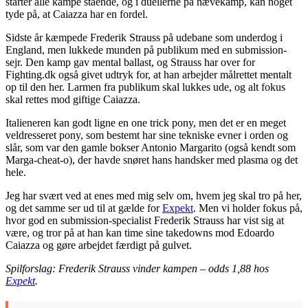
starter alle kampe stående, og i duellerne på nævekamp, kan noget
tyde på, at Caiazza har en fordel.
Sidste år kæmpede Frederik Strauss på udebane som underdog i
England, men lukkede munden på publikum med en submission-
sejr. Den kamp gav mental ballast, og Strauss har over for
Fighting.dk også givet udtryk for, at han arbejder målrettet mentalt
op til den her. Larmen fra publikum skal lukkes ude, og alt fokus
skal rettes mod giftige Caiazza.
Italieneren kan godt ligne en one trick pony, men det er en meget
veldresseret pony, som bestemt har sine tekniske evner i orden og
slår, som var den gamle bokser Antonio Margarito (også kendt som
Marga-cheat-o), der havde snøret hans handsker med plasma og det
hele.
Jeg har svært ved at enes med mig selv om, hvem jeg skal tro på her,
og det samme ser ud til at gælde for
Expekt
. Men vi holder fokus på,
hvor god en submission-specialist Frederik Strauss har vist sig at
være, og tror på at han kan time sine takedowns mod Edoardo
Caiazza og gøre arbejdet færdigt på gulvet.
Spilforslag: Frederik Strauss vinder kampen – odds 1,88 hos
Expekt
.