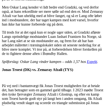
Men Oskar Lang kender vi lidt bedre end Gradzki, og ved derfor
også, at hans rekordliste ser mere sølle ud end den er. Mod Zemaray
Afzali var han uheldig med at blive fanget, og så er Lang ofte løbet
ind i modstandere, der har taget kampen med kort varsel, hvorfor
han ikke har kunne forberede sig på dem.
Til trods for at det også kun er nogle uger siden, at Gradzki afløste
Langs oprindelige modstander Luan Jashari Frantzen fra Norge, så
har Lang nået at se sin modstander an, og frem for alt har han
arbejdet målrettet i træningslokalet siden sit seneste nederlag for at
blive mere komplet. Vi tror på, at forberedelsen bliver forskellen på
de to fightere denne aften i Brøndby Hallen.
Spilforslag: Oskar Lang vinder kampen – odds 1,57 hos
Expekt
.
Jonas Troest (DK) vs. Zemaray Afzali
(TYS)
På vej ned i bantamvægt fik Jonas Troest muligheden for at betale
det, han betragter som en gammel gæld tilbage. I 2023 mødte Troest
den tyske fjervægter Zemaray Afzali i Glostrup, og efter en kamp
som Troest havde godt styr på langt hen i anden omgang, fik Afzali
pludselig vendt slaget og scorede en triangle submission på Jonas