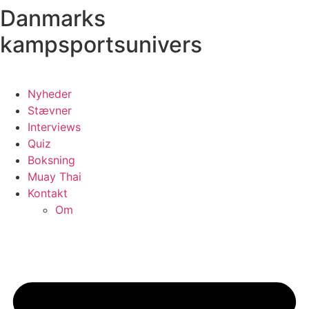
Danmarks
Videre
til
kampsportsunivers
indhold
Nyheder
Stævner
Interviews
Quiz
Boksning
Muay Thai
Kontakt
Om