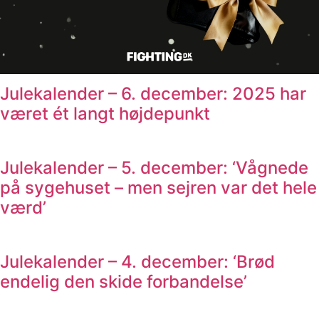
Julekalender – 6. december: 2025 har
været ét langt højdepunkt
Julekalender – 5. december: ‘Vågnede
på sygehuset – men sejren var det hele
værd’
Julekalender – 4. december: ‘Brød
endelig den skide forbandelse’