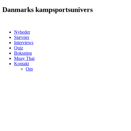
Videre
Danmarks kampsportsunivers
til
indhold
Nyheder
Stævner
Interviews
Quiz
Boksning
Muay Thai
Kontakt
Om